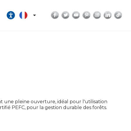
Facebook
Twitter
YouTube
Pinterest
Instagram
LinkedI
Tik

une pleine ouverture, idéal pour l'utilisation
rtifié PEFC, pour la gestion durable des forêts.