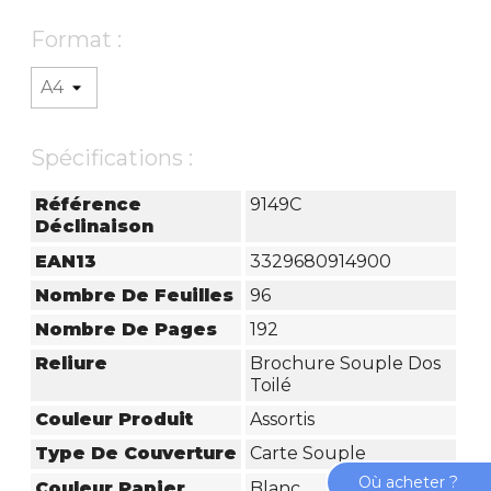
Format :
Spécifications :
Référence
9149C
Déclinaison
EAN13
3329680914900
Nombre De Feuilles
96
Nombre De Pages
192
Reliure
Brochure Souple Dos
Toilé
Couleur Produit
Assortis
Type De Couverture
Carte Souple
Où acheter ?
Couleur Papier
Blanc