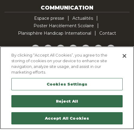
COMMUNICATION
Espace presse
Actualités
Poster Harcèlement Scolaire
Planisphère Handicap International
Contact
Facebook
Twitter
YouTube
Pinterest
Instagram
LinkedIn
TikTok
By clicking “Accept All Cookies”, you agree to the
storing of cookies on your device to enhance site
Politique d'utilisation des cookies
navigation, analyze site usage, and assist in our
Politique de confidentialité
marketing efforts.
Mentions légales
Cookies Settings
Plan du site
Contactez-nous
Reject All
Accept All Cookies