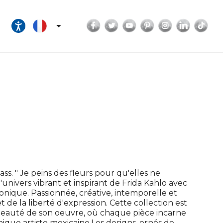
Facebook
Twitter
YouTube
Pinterest
Instagram
LinkedI
Tik

ass. " Je peins des fleurs pour qu'elles ne
univers vibrant et inspirant de Frida Kahlo avec
onique. Passionnée, créative, intemporelle et
 de la liberté d'expression. Cette collection est
la beauté de son oeuvre, où chaque pièce incarne
onique artiste mexicaine.Les designs, ornés de