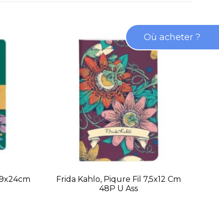
Où acheter ?
 19x24cm
Frida Kahlo, Piqure Fil 7,5x12 Cm
F
48P U Ass