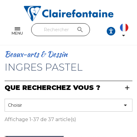
Cahiers & Carnets
Feuilles & Copies
search
Beaux-arts & Dessin
MENU

Correspondance
Beaux-arts & Dessin
Loisirs créatifs
INGRES PASTEL
Papiers cadeaux et emballages
QUE RECHERCHEZ VOUS ?
Cuir & trousses
RETROUVEZ NOS COLLECTIONS

Choisir
Toutes les collections
Affichage 1-37 de 37 article(s)