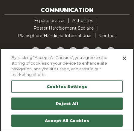
COMMUNICATION
Espace presse
Actualités
Poster Harcèlement Scolaire
Planisphère Handicap International
Contact
Facebook
Twitter
YouTube
Pinterest
Instagram
LinkedIn
TikTok
By clicking “Accept All Cookies”, you agree to the
storing of cookies on your device to enhance site
Politique d'utilisation des cookies
navigation, analyze site usage, and assist in our
Politique de confidentialité
marketing efforts.
Mentions légales
Cookies Settings
Plan du site
Contactez-nous
Reject All
Accept All Cookies