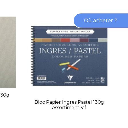
Où acheter ?
 130g
Bloc Papier Ingres Pastel 130g
Bl
Assortiment Vif