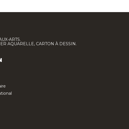
AUX-ARTS.
IER AQUARELLE, CARTON À DESSIN.
N
ire
tional