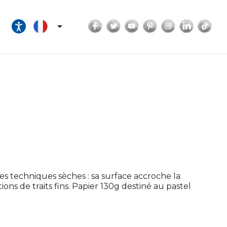
Facebook
Twitter
YouTube
Pinterest
Instagram
LinkedI
Tik

es techniques sèches : sa surface accroche la
ns de traits fins. Papier 130g destiné au pastel