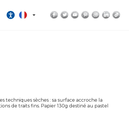
Facebook
Twitter
YouTube
Pinterest
Instagram
LinkedI
Tik

es techniques sèches : sa surface accroche la
ns de traits fins. Papier 130g destiné au pastel