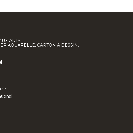
AUX-ARTS.
IER AQUARELLE, CARTON À DESSIN.
N
ire
tional