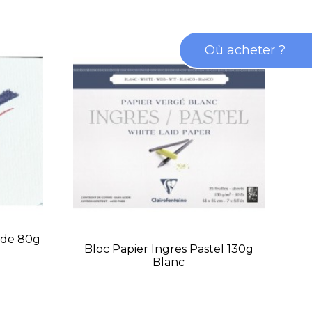
Où acheter ?
ude 80g
Bloc Papier Ingres Pastel 130g
Bl
Blanc