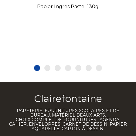
Papier Ingres Pastel 130g
Clairefontaine
PAPETERIE, FOURNITURES SCOLAIRES ET DE
BUREAU, MATÉRIEL BEAUX-ARTS.
CHOIX COMPLET DE FOURNITURES : AGENDA,
CAHIER, ENVELOPPES, CARNET DE DESSIN, PAPIER
AQUARELLE, CARTON À DESSIN.