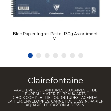
Bloc Papier Ingres Pastel 130g Assortiment
Vif
Clairefontaine
PAPETERIE, FOURNITURES SCOLAIRES ET DE
BUREAU, MATÉRIEL BEAUX-ARTS.
CHOIX COMPLET DE FOURNITURES : AGENDA,
CAHIER, ENVELOPPES, CARNET DE DESSIN, PAPIER
AQUARELLE, CARTON À DESSIN.