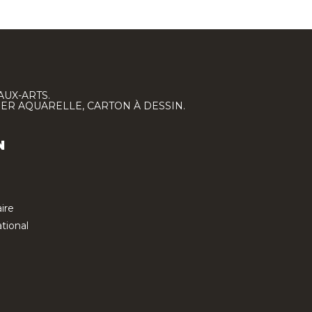
AUX-ARTS.
IER AQUARELLE, CARTON À DESSIN.
N
ire
tional