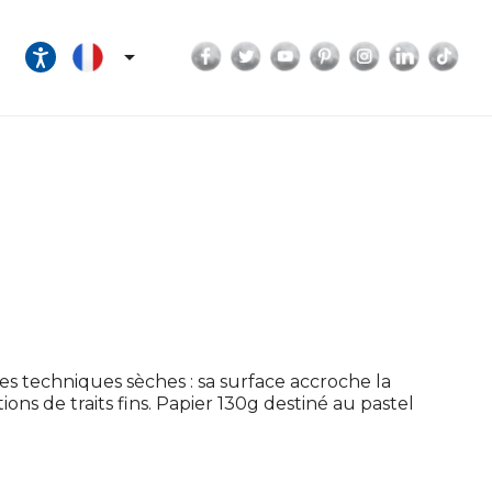
Facebook
Twitter
YouTube
Pinterest
Instagram
LinkedI
Tik

es techniques sèches : sa surface accroche la
ns de traits fins. Papier 130g destiné au pastel