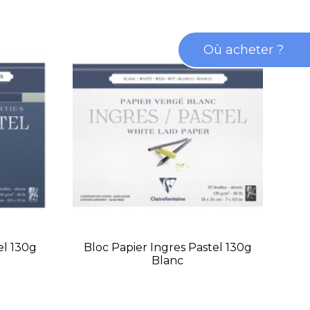
Où acheter ?
el 130g
Bloc Papier Ingres Pastel 130g
Blo
Blanc