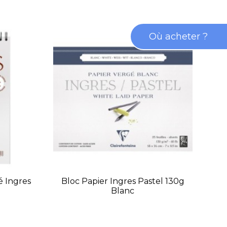
Où acheter ?
é Ingres
Bloc Papier Ingres Pastel 130g
Bl
Blanc