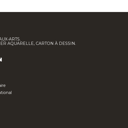
AUX-ARTS.
IER AQUARELLE, CARTON À DESSIN.
N
ire
tional