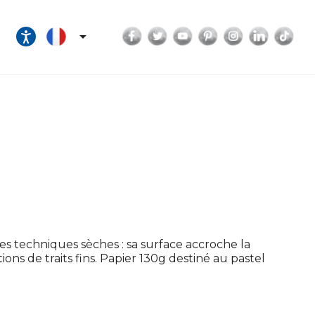
Facebook
Twitter
YouTube
Pinterest
Instagram
LinkedI
Tik

es techniques sèches : sa surface accroche la
ns de traits fins. Papier 130g destiné au pastel