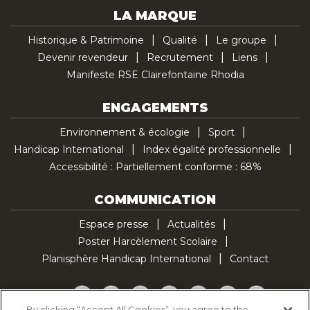
LA MARQUE
Historique & Patrimoine
Qualité
Le groupe
Devenir revendeur
Recrutement
Liens
Manifeste RSE Clairefontaine Rhodia
ENGAGEMENTS
Environnement & écologie
Sport
Handicap International
Index égalité professionnelle
Accessibilité : Partiellement conforme : 68%
COMMUNICATION
Espace presse
Actualités
Poster Harcèlement Scolaire
Planisphère Handicap International
Contact
Facebook
Twitter
YouTube
Pinterest
Instagram
LinkedIn
TikTok
By clicking “Accept All Cookies”, you agree to the