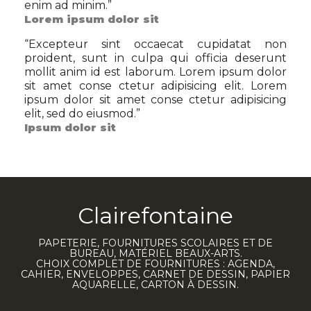
enim ad minim.
”
Lorem ipsum dolor sit
“
Excepteur sint occaecat cupidatat non
proident, sunt in culpa qui officia deserunt
mollit anim id est laborum. Lorem ipsum dolor
sit amet conse ctetur adipisicing elit. Lorem
ipsum dolor sit amet conse ctetur adipisicing
elit, sed do eiusmod.
”
Ipsum dolor sit
Clairefontaine
PAPETERIE, FOURNITURES SCOLAIRES ET DE
BUREAU, MATÉRIEL BEAUX-ARTS.
CHOIX COMPLET DE FOURNITURES : AGENDA,
CAHIER, ENVELOPPES, CARNET DE DESSIN, PAPIER
AQUARELLE, CARTON À DESSIN.