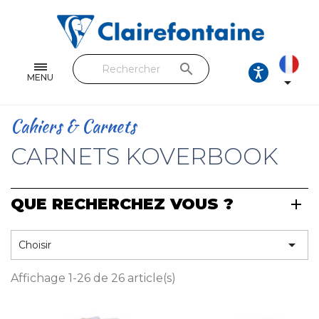
Cahiers & Carnets
Feuilles & Copies
search
Beaux-arts & Dessin
MENU

Correspondance
Cahiers & Carnets
Loisirs créatifs
CARNETS KOVERBOOK
Papiers cadeaux et emballages
QUE RECHERCHEZ VOUS ?
Cuir & trousses
RETROUVEZ NOS COLLECTIONS

Choisir
Toutes les collections
Affichage 1-26 de 26 article(s)