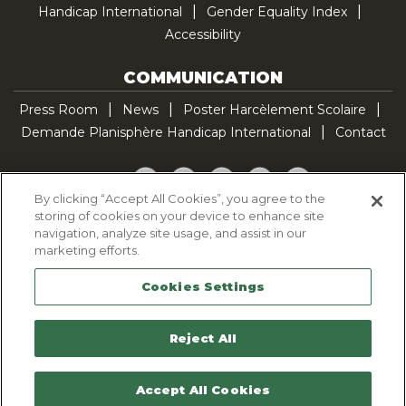
Handicap International
Gender Equality Index
Accessibility
COMMUNICATION
Press Room
News
Poster Harcèlement Scolaire
Demande Planisphère Handicap International
Contact
Facebook
Twitter
YouTube
Pinterest
TikTok
By clicking “Accept All Cookies”, you agree to the
storing of cookies on your device to enhance site
Cookie Policy
navigation, analyze site usage, and assist in our
Privacy policy
marketing efforts.
Legal Notice
Cookies Settings
Sitemap
Contactez-nous
Reject All
Accept All Cookies