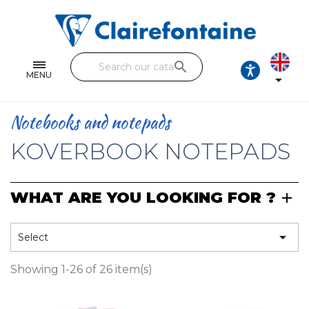
Notebooks and pads
Single and double sheets
search
Fine arts
MENU

Correspondence
Notebooks and notepads
Handicraft
KOVERBOOK NOTEPADS
Wrapping papers
WHAT ARE YOU LOOKING FOR ?
Pencil cases & Leather goods
FIND OUR COLLECTIONS

Select
All the collections
Showing 1-26 of 26 item(s)