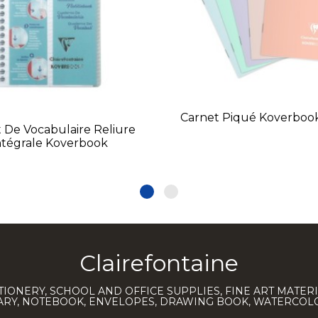
Carnet Piqué Koverboo
 De Vocabulaire Reliure
ntégrale Koverbook
Clairefontaine
TIONERY, SCHOOL AND OFFICE SUPPLIES, FINE ART MATERI
IARY, NOTEBOOK, ENVELOPES, DRAWING BOOK, WATERCO