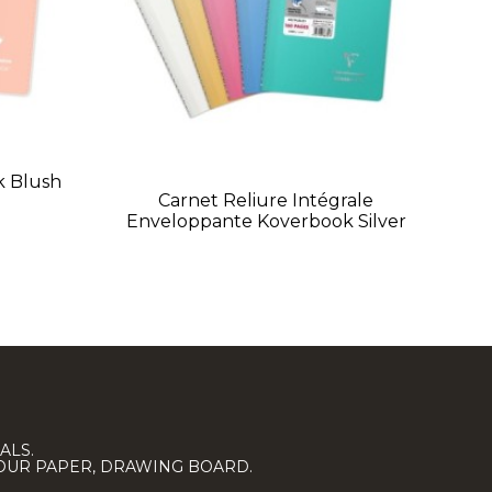
k Blush
Carnet Reliure Intégrale
Enveloppante Koverbook Silver
ALS.
LOUR PAPER, DRAWING BOARD.