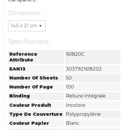
Dimension :
Specifications :
Reference
161820C
Attribute
EAN13
3037921618202
Number Of Sheets
50
Number Of Page
100
Binding
Reliure Intégrale
Couleur Produit
Incolore
Type De Couverture
Polypropylène
Couleur Papier
Blanc