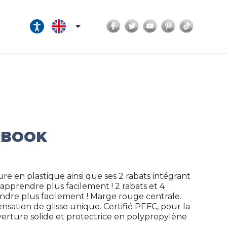
Facebook
Twitter
YouTube
Pinterest
TikTok

RBOOK
re en plastique ainsi que ses 2 rabats intégrant
pprendre plus facilement ! 2 rabats et 4
ndre plus facilement ! Marge rouge centrale.
nsation de glisse unique. Certifié PEFC, pour la
verture solide et protectrice en polypropylène