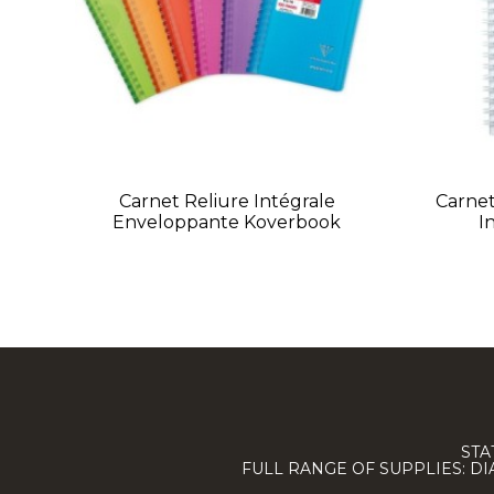
Carnet Reliure Intégrale
Carnet
Enveloppante Koverbook
I
STA
FULL RANGE OF SUPPLIES: D