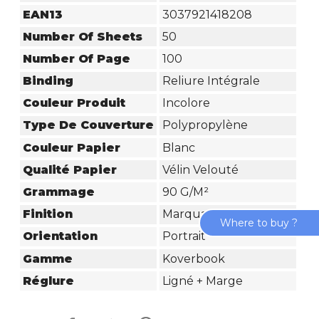
EAN13
3037921418208
Number Of Sheets
50
Number Of Page
100
Binding
Reliure Intégrale
Couleur Produit
Incolore
Type De Couverture
Polypropylène
Couleur Papier
Blanc
Qualité Papier
Vélin Velouté
Grammage
90 G/m²
Finition
Marquage Argent
Where to buy ?
Orientation
Portrait
Gamme
Koverbook
Réglure
Ligné + Marge