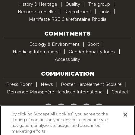
History & Heritage
Quality
The group
Become a reseller
Recruitment
Links
Manifeste RSE Clairefontaine Rhodia
COMMITMENTS
Ecology & Environment
Sport
Handicap International
Gender Equality Index
Accessibility
COMMUNICATION
Press Room
News
Poster Harcèlement Scolaire
Demande Planisphère Handicap International
Contact
Facebook
Twitter
YouTube
Pinterest
TikTok
By clicking “Accept All Cookies”, you agree to the
storing of cookies on your device to enhance site
Cookie Policy
navigation, analyze site usage, and assist in our
Privacy policy
marketing efforts.