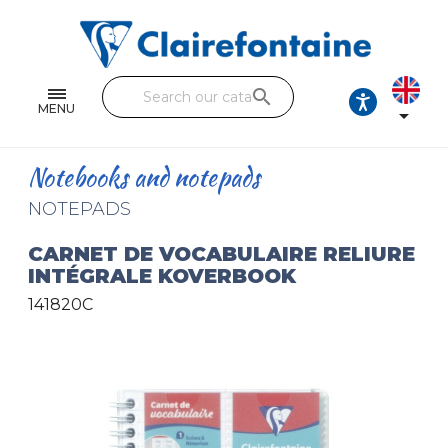
Notebooks and pads
Single and double sheets
search
Fine arts
MENU

Correspondence
Notebooks and notepads
Handicraft
NOTEPADS
Wrapping papers
CARNET DE VOCABULAIRE RELIURE
INTÉGRALE KOVERBOOK
Pencil cases & Leather goods
141820C
FIND OUR COLLECTIONS
All the collections