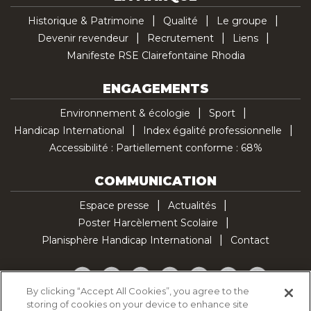
Historique & Patrimoine
Qualité
Le groupe
Devenir revendeur
Recrutement
Liens
Manifeste RSE Clairefontaine Rhodia
ENGAGEMENTS
Environnement & écologie
Sport
Handicap International
Index égalité professionnelle
Accessibilité : Partiellement conforme : 68%
COMMUNICATION
Espace presse
Actualités
Poster Harcèlement Scolaire
Planisphère Handicap International
Contact
Facebook
Twitter
YouTube
Pinterest
Instagram
LinkedIn
TikTok
By clicking “Accept All Cookies”, you agree to the
storing of cookies on your device to enhance site