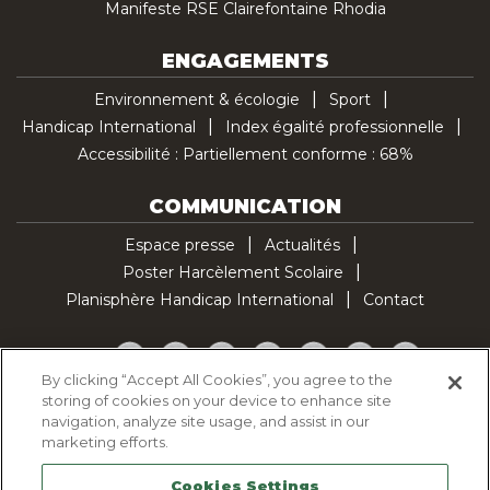
Manifeste RSE Clairefontaine Rhodia
ENGAGEMENTS
Environnement & écologie
Sport
Handicap International
Index égalité professionnelle
Accessibilité : Partiellement conforme : 68%
COMMUNICATION
Espace presse
Actualités
Poster Harcèlement Scolaire
Planisphère Handicap International
Contact
Facebook
Twitter
YouTube
Pinterest
Instagram
LinkedIn
TikTok
By clicking “Accept All Cookies”, you agree to the
storing of cookies on your device to enhance site
Politique d'utilisation des cookies
navigation, analyze site usage, and assist in our
Politique de confidentialité
marketing efforts.
Mentions légales
Cookies Settings