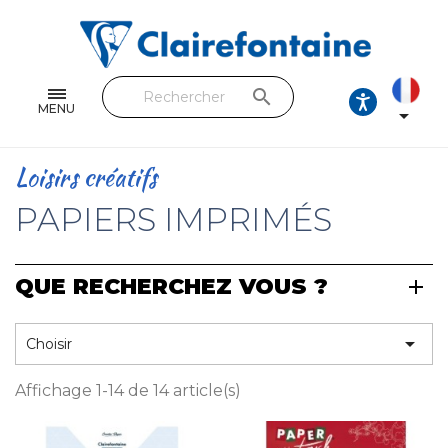
Cahiers & Carnets
Feuilles & Copies
search
Beaux-arts & Dessin
MENU

Correspondance
Loisirs créatifs
Loisirs créatifs
PAPIERS IMPRIMÉS
Papiers cadeaux et emballages
QUE RECHERCHEZ VOUS ?
Cuir & trousses
RETROUVEZ NOS COLLECTIONS

Choisir
Toutes les collections
Affichage 1-14 de 14 article(s)