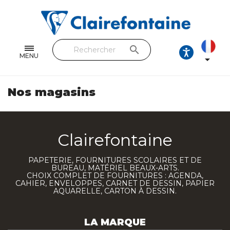
Cahiers & Carnets
Feuilles & Copies
search
Beaux-arts & Dessin
MENU

Correspondance
Nos magasins
Loisirs créatifs
Papiers cadeaux et emballages
Clairefontaine
Cuir & trousses
PAPETERIE, FOURNITURES SCOLAIRES ET DE
BUREAU, MATÉRIEL BEAUX-ARTS.
RETROUVEZ NOS COLLECTIONS
CHOIX COMPLET DE FOURNITURES : AGENDA,
CAHIER, ENVELOPPES, CARNET DE DESSIN, PAPIER
AQUARELLE, CARTON À DESSIN.
Toutes les collections
LA MARQUE