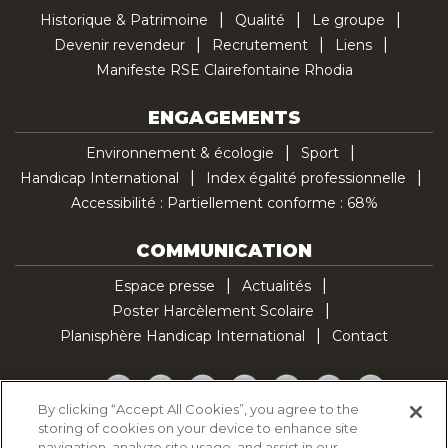
Historique & Patrimoine
Qualité
Le groupe
Devenir revendeur
Recrutement
Liens
Manifeste RSE Clairefontaine Rhodia
ENGAGEMENTS
Environnement & écologie
Sport
Handicap International
Index égalité professionnelle
Accessibilité : Partiellement conforme : 68%
COMMUNICATION
Espace presse
Actualités
Poster Harcèlement Scolaire
Planisphère Handicap International
Contact
Facebook
Twitter
YouTube
Pinterest
Instagram
LinkedIn
TikTok
By clicking “Accept All Cookies”, you agree to the
storing of cookies on your device to enhance site
Politique d'utilisation des cookies
navigation, analyze site usage, and assist in our