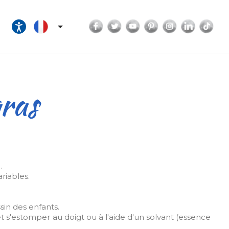
Facebook
Twitter
YouTube
Pinterest
Instagram
LinkedI
Tik

gras
.
riables.
sin des enfants.
et s'estomper au doigt ou à l'aide d'un solvant (essence