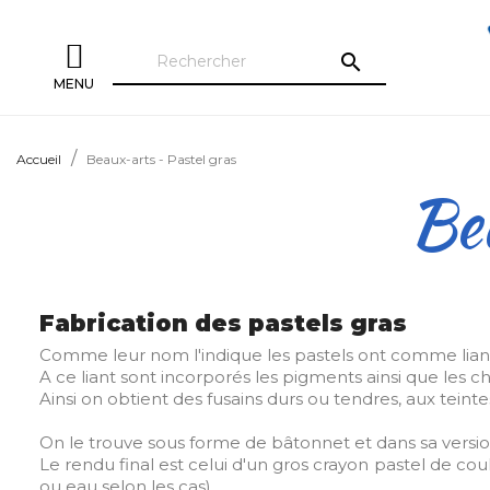
search
MENU
Accueil
Beaux-arts - Pastel gras
Bea
Fabrication des pastels gras
Comme leur nom l'indique les pastels ont comme liant d
A ce liant sont incorporés les pigments ainsi que les 
Ainsi on obtient des fusains durs ou tendres, aux tein
On le trouve sous forme de bâtonnet et dans sa version
Le rendu final est celui d'un gros crayon pastel de cou
ou eau selon les cas).