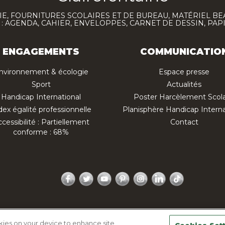
E, FOURNITURES SCOLAIRES ET DE BUREAU, MATÉRIEL BE
 AGENDA, CAHIER, ENVELOPPES, CARNET DE DESSIN, PAP
ENGAGEMENTS
COMMUNICATIO
nvironnement & écologie
Espace presse
Sport
Actualités
Handicap International
Poster Harcèlement Scola
dex égalité professionnelle
Planisphère Handicap Interna
cessibilité : Partiellement
Contact
conforme : 68%
Facebook
Twitter
YouTube
Pinterest
Instagram
LinkedIn
TikTok
ique de confidentialité
Mentions légales
Plan du site
okies on your device to enhance site