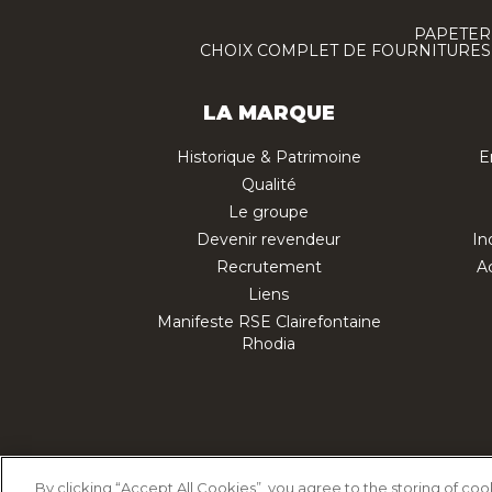
PAPETERI
CHOIX COMPLET DE FOURNITURES :
LA MARQUE
Historique & Patrimoine
E
Qualité
Le groupe
Devenir revendeur
In
Recrutement
Ac
Liens
Manifeste RSE Clairefontaine
Rhodia
Politique d'utilisation des cookies
Polit
By clicking “Accept All Cookies”, you agree to the storing of co