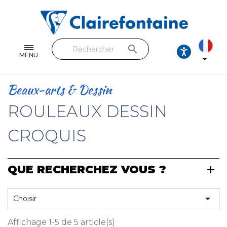
Cahiers & Carnets
Feuilles & Copies
search
Beaux-arts & Dessin
MENU

Correspondance
Beaux-arts & Dessin
Loisirs créatifs
ROULEAUX DESSIN
Papiers cadeaux et emballages
CROQUIS
Cuir & trousses
QUE RECHERCHEZ VOUS ?
RETROUVEZ NOS COLLECTIONS
Toutes les collections

Choisir
Affichage 1-5 de 5 article(s)