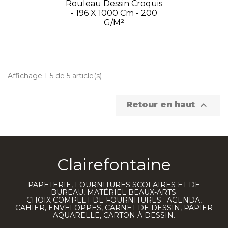
Rouleau Dessin Croquis
- 196 X 1000 Cm - 200
G/m²
Affichage 1-5 de 5 article(s)

Retour en haut
Clairefontaine
PAPETERIE, FOURNITURES SCOLAIRES ET DE
BUREAU, MATÉRIEL BEAUX-ARTS.
CHOIX COMPLET DE FOURNITURES : AGENDA,
CAHIER, ENVELOPPES, CARNET DE DESSIN, PAPIER
AQUARELLE, CARTON À DESSIN.