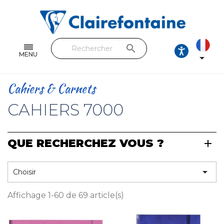
Cahiers & Carnets
Feuilles & Copies
search
Beaux-arts & Dessin
MENU

Correspondance
Cahiers & Carnets
Loisirs créatifs
CAHIERS 7000
Papiers cadeaux et emballages
QUE RECHERCHEZ VOUS ?
Cuir & trousses
RETROUVEZ NOS COLLECTIONS

Choisir
Toutes les collections
Affichage 1-60 de 69 article(s)