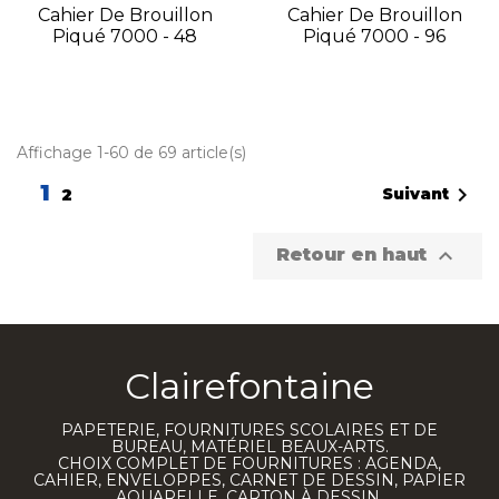
Cahier De Brouillon
Cahier De Brouillon
Piqué 7000 - 48
Piqué 7000 - 96
Affichage 1-60 de 69 article(s)
1

Suivant
2

Retour en haut
Clairefontaine
PAPETERIE, FOURNITURES SCOLAIRES ET DE
BUREAU, MATÉRIEL BEAUX-ARTS.
CHOIX COMPLET DE FOURNITURES : AGENDA,
CAHIER, ENVELOPPES, CARNET DE DESSIN, PAPIER
AQUARELLE, CARTON À DESSIN.