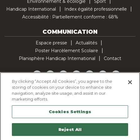
Environnement & écologie
Sport
Handicap International
Index égalité professionnelle
Accessibilité : Partiellement conforme : 68%
COMMUNICATION
Espace presse
Actualités
Poster Harcèlement Scolaire
Planisphère Handicap International
Contact
Facebook
Twitter
YouTube
Pinterest
Instagram
LinkedIn
TikTok
By clicking “Accept All Cookies”, you agree to the
storing of cookies on your device to enhance site
Politique d'utilisation des cookies
navigation, analyze site usage, and assist in our
Politique de confidentialité
marketing efforts.
Mentions légales
Cookies Settings
Plan du site
Contactez-nous
Reject All