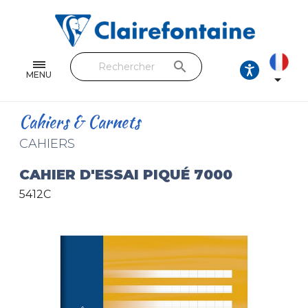
Cahiers & Carnets
Feuilles & Copies
search
Beaux-arts & Dessin
MENU

Correspondance
Cahiers & Carnets
Loisirs créatifs
CAHIERS
Papiers cadeaux et emballages
CAHIER D'ESSAI PIQUÉ 7000
5412C
Cuir & trousses
RETROUVEZ NOS COLLECTIONS
Toutes les collections