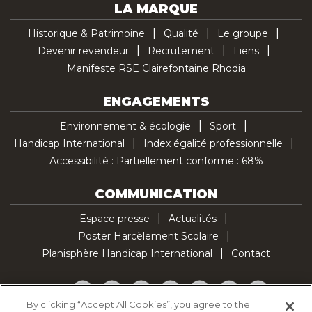
LA MARQUE
Historique & Patrimoine
Qualité
Le groupe
Devenir revendeur
Recrutement
Liens
Manifeste RSE Clairefontaine Rhodia
ENGAGEMENTS
Environnement & écologie
Sport
Handicap International
Index égalité professionnelle
Accessibilité : Partiellement conforme : 68%
COMMUNICATION
Espace presse
Actualités
Poster Harcèlement Scolaire
Planisphère Handicap International
Contact
Facebook
Twitter
YouTube
Pinterest
Instagram
LinkedIn
TikTok
By clicking “Accept All Cookies”, you agree to the