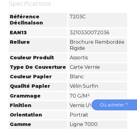
Spécifications :
Référence
7203C
Déclinaison
EAN13
3210330072036
Reliure
Brochure Rembordée
Rigide
Couleur Produit
Assortis
Type De Couverture
Carte Vernie
Couleur Papier
Blanc
Qualité Papier
Vélin Surfin
Grammage
70 G/m²
Où acheter ?
Finition
Vernis UV
Orientation
Portrait
Gamme
Ligne 7000