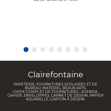
Clairefontaine
PAPETERIE, FOURNITURES SCOLAIRES ET DE
BUREAU, MATÉRIEL BEAUX-ARTS.
CHOIX COMPLET DE FOURNITURES : AGENDA,
CAHIER, ENVELOPPES, CARNET DE DESSIN, PAPIER
AQUARELLE, CARTON À DESSIN.