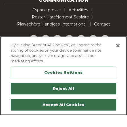
COMMUNICATION
Espace presse
Actualités
Poster Harcèlement Scolaire
Planisphère Handicap International
Contact
Facebook
Twitter
YouTube
Pinterest
Instagram
LinkedIn
TikTok
By clicking “Accept All Cookies”, you agree to the
storing of cookies on your device to enhance site
Politique d'utilisation des cookies
navigation, analyze site usage, and assist in our
Politique de confidentialité
marketing efforts.
Mentions légales
Cookies Settings
Plan du site
Contactez-nous
Reject All
Accept All Cookies