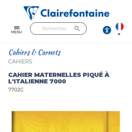
Cahiers & Carnets
Feuilles & Copies
search
Beaux-arts & Dessin
MENU

Correspondance
Cahiers & Carnets
Loisirs créatifs
CAHIERS
Papiers cadeaux et emballages
CAHIER MATERNELLES PIQUÉ À
L'ITALIENNE 7000
Cuir & trousses
7702C
RETROUVEZ NOS COLLECTIONS
Toutes les collections