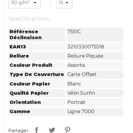
Spécifications :
Référence
7551C
Déclinaison
EAN13
3210330075518
Reliure
Reliure Piquée
Couleur Produit
Assortis
Type De Couverture
Carte Offset
Couleur Papier
Blanc
Qualité Papier
Vélin Surfin
Orientation
Portrait
Gamme
Ligne 7000
Partager