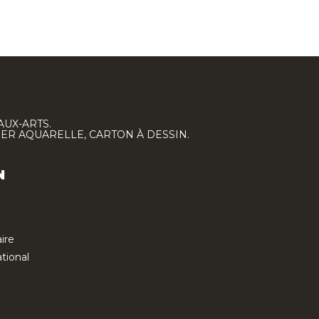
AUX-ARTS.
IER AQUARELLE, CARTON À DESSIN.
N
ire
tional