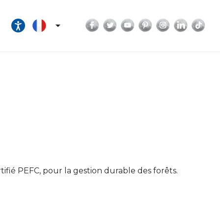
Facebook
Twitter
YouTube
Pinterest
Instagram
LinkedI
Tik

tifié PEFC, pour la gestion durable des forêts.