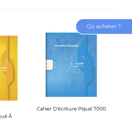
Où acheter ?
Cahier D'écriture Piqué 7000
Ca
qué À