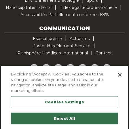
Environnement & écologie
Sport
Handicap International
Index égalité professionnelle
Accessibilité : Partiellement conforme : 68%
COMMUNICATION
Espace presse
Actualités
Poster Harcèlement Scolaire
Planisphère Handicap International
Contact
Facebook
Twitter
YouTube
Pinterest
Instagram
LinkedIn
TikTok
By clicking “Accept All Cookies”, you agree to the
storing of cookies on your device to enhance site
Politique d'utilisation des cookies
navigation, analyze site usage, and assist in our
Politique de confidentialité
marketing efforts.
Mentions légales
Cookies Settings
Plan du site
Contactez-nous
Reject All