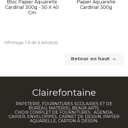
Bloc Papier Aquarelle
Papier Aquarelle
Cardinal 300g - 30 X 40
Cardinal 300g
Cm
Affichage 1-6 de 6 article(s)

Retour en haut
Clairefontaine
PAPETERIE, FOURNITURES SCOLAIRES ET DE
BUREAU, MATÉRIEL BEAUX-ARTS.
CHOIX COMPLET DE FOURNITURES : AGENDA,
CAHIER, ENVELOPPES, CARNET DE DESSIN, PAPIER
AQUARELLE, CARTON À DESSIN.