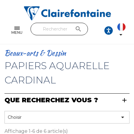
Cahiers & Carnets
Feuilles & Copies
search
Beaux-arts & Dessin
MENU

Correspondance
Beaux-arts & Dessin
Loisirs créatifs
PAPIERS AQUARELLE
Papiers cadeaux et emballages
CARDINAL
Cuir & trousses
QUE RECHERCHEZ VOUS ?
RETROUVEZ NOS COLLECTIONS
Toutes les collections

Choisir
Affichage 1-6 de 6 article(s)