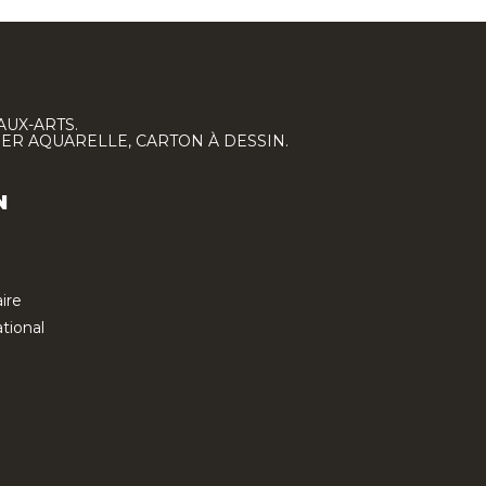
AUX-ARTS.
IER AQUARELLE, CARTON À DESSIN.
N
ire
tional