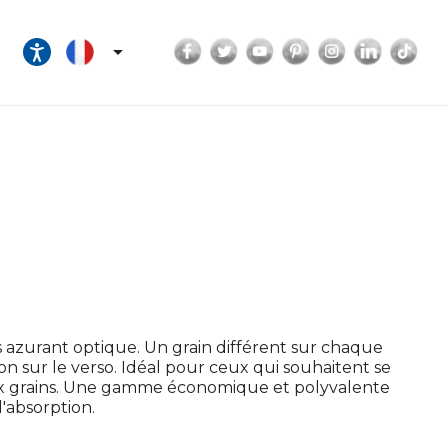
Facebook
Twitter
YouTube
Pinterest
Instagram
LinkedI
Tik

s azurant optique. Un grain différent sur chaque
rchon sur le verso. Idéal pour ceux qui souhaitent se
deux grains. Une gamme économique et polyvalente
d'absorption.