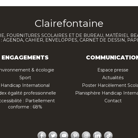
Clairefontaine
E, FOURNITURES SCOLAIRES ET DE BUREAU, MATÉRIEL BE
 AGENDA, CAHIER, ENVELOPPES, CARNET DE DESSIN, PAP
ENGAGEMENTS
COMMUNICATIO
nvironnement & écologie
Espace presse
Sport
Actualités
Handicap International
Poster Harcèlement Scola
dex égalité professionnelle
Planisphère Handicap Interna
cessibilité : Partiellement
Contact
conforme : 68%
Facebook
Twitter
YouTube
Pinterest
Instagram
LinkedIn
TikTok