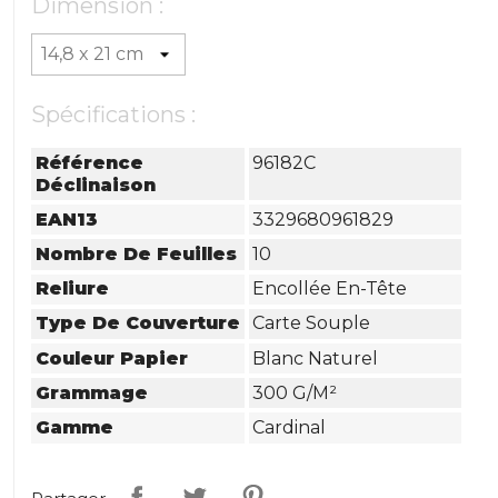
Dimension :
Spécifications :
Référence
96182C
Déclinaison
EAN13
3329680961829
Nombre De Feuilles
10
Reliure
Encollée En-Tête
Type De Couverture
Carte Souple
Couleur Papier
Blanc Naturel
Grammage
300 G/m²
Gamme
Cardinal