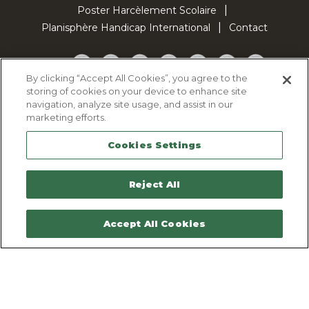
Poster Harcèlement Scolaire
Planisphère Handicap International
Contact
Facebook
Twitter
YouTube
Pinterest
Instagram
LinkedIn
TikTok
By clicking “Accept All Cookies”, you agree to the
storing of cookies on your device to enhance site
Politique d'utilisation des cookies
navigation, analyze site usage, and assist in our
Politique de confidentialité
marketing efforts.
Mentions légales
Cookies Settings
Plan du site
Contactez-nous
Reject All
Accept All Cookies