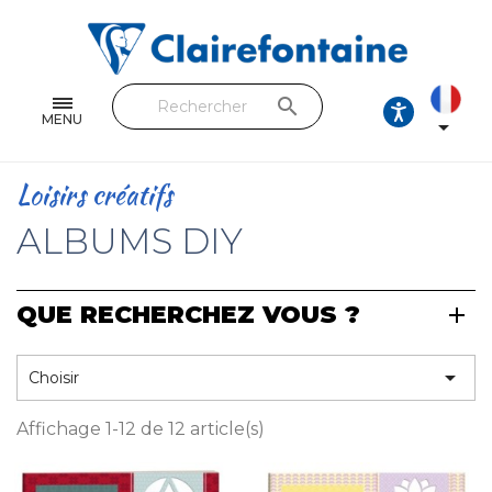
Cahiers & Carnets
Feuilles & Copies
search
Beaux-arts & Dessin
MENU

Correspondance
Loisirs créatifs
Loisirs créatifs
ALBUMS DIY
Papiers cadeaux et emballages
QUE RECHERCHEZ VOUS ?
Cuir & trousses
RETROUVEZ NOS COLLECTIONS

Choisir
Toutes les collections
Affichage 1-12 de 12 article(s)