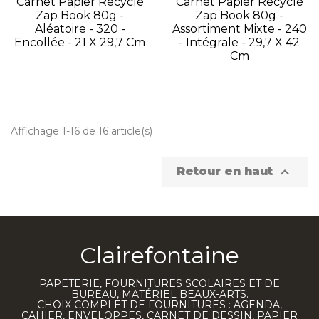
Carnet Papier Recyclé
Carnet Papier Recyclé
Zap Book 80g -
Zap Book 80g -
Aléatoire - 320 -
Assortiment Mixte - 240
Encollée - 21 X 29,7 Cm
- Intégrale - 29,7 X 42
Cm
Affichage 1-16 de 16 article(s)

Retour en haut
Clairefontaine
PAPETERIE, FOURNITURES SCOLAIRES ET DE
BUREAU, MATÉRIEL BEAUX-ARTS.
CHOIX COMPLET DE FOURNITURES : AGENDA,
CAHIER, ENVELOPPES, CARNET DE DESSIN, PAPIER