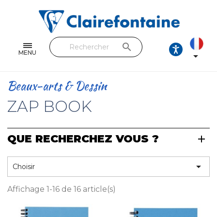
Cahiers & Carnets
Feuilles & Copies
search
Beaux-arts & Dessin
MENU

Correspondance
Beaux-arts & Dessin
Loisirs créatifs
ZAP BOOK
Papiers cadeaux et emballages
QUE RECHERCHEZ VOUS ?
Cuir & trousses
RETROUVEZ NOS COLLECTIONS

Choisir
Toutes les collections
Affichage 1-16 de 16 article(s)