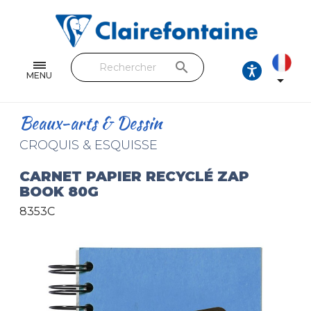
Cahiers & Carnets
Feuilles & Copies
search
Beaux-arts & Dessin
MENU

Correspondance
Beaux-arts & Dessin
Loisirs créatifs
CROQUIS & ESQUISSE
Papiers cadeaux et emballages
CARNET PAPIER RECYCLÉ ZAP
BOOK 80G
Cuir & trousses
8353C
RETROUVEZ NOS COLLECTIONS
Toutes les collections