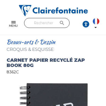
Cahiers & Carnets
Feuilles & Copies
search
Beaux-arts & Dessin
MENU

Correspondance
Beaux-arts & Dessin
Loisirs créatifs
CROQUIS & ESQUISSE
Papiers cadeaux et emballages
CARNET PAPIER RECYCLÉ ZAP
BOOK 80G
Cuir & trousses
8362C
RETROUVEZ NOS COLLECTIONS
Toutes les collections