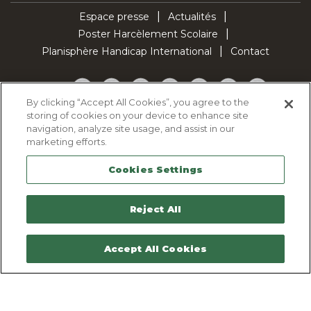
Espace presse
Actualités
Poster Harcèlement Scolaire
Planisphère Handicap International
Contact
Facebook
Twitter
YouTube
Pinterest
Instagram
LinkedIn
TikTok
By clicking “Accept All Cookies”, you agree to the
storing of cookies on your device to enhance site
Politique d'utilisation des cookies
navigation, analyze site usage, and assist in our
Politique de confidentialité
marketing efforts.
Mentions légales
Cookies Settings
Plan du site
Contactez-nous
Reject All
Accept All Cookies