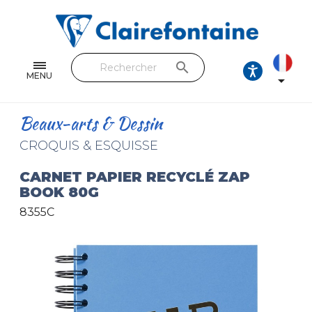
Cahiers & Carnets
Feuilles & Copies
search
Beaux-arts & Dessin
MENU

Correspondance
Beaux-arts & Dessin
Loisirs créatifs
CROQUIS & ESQUISSE
Papiers cadeaux et emballages
CARNET PAPIER RECYCLÉ ZAP
BOOK 80G
Cuir & trousses
8355C
RETROUVEZ NOS COLLECTIONS
Toutes les collections