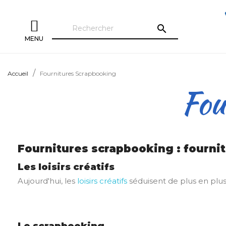
search
MENU
Accueil
Fournitures Scrapbooking
Fou
Fournitures scrapbooking : fournit
Les loisirs créatifs
Aujourd'hui, les
loisirs créatifs
séduisent de plus en plus. 