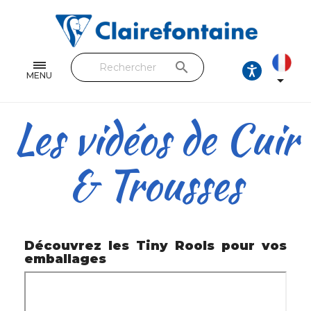
Cahiers & Carnets
Feuilles & Copies
search
Beaux-arts & Dessin
MENU

Correspondance
Les vidéos de Cuir
Loisirs créatifs
& Trousses
Papiers cadeaux et emballages
Cuir & trousses
RETROUVEZ NOS COLLECTIONS
Découvrez les Tiny Rools pour vos
emballages
Toutes les collections