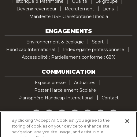
Historique & Patrimoine
Qualité
Le groupe
Devenir revendeur
Recrutement
Liens
Manifeste RSE Clairefontaine Rhodia
ENGAGEMENTS
Environnement & écologie
Sport
Handicap International
Index égalité professionnelle
Accessibilité : Partiellement conforme : 68%
COMMUNICATION
Espace presse
Actualités
Poster Harcèlement Scolaire
Planisphère Handicap International
Contact
Facebook
Twitter
YouTube
Pinterest
Instagram
LinkedIn
TikTok
By clicking “Accept All Cookies”, you agree to the
storing of cookies on your device to enhance site
Politique d'utilisation des cookies
navigation, analyze site usage, and assist in our