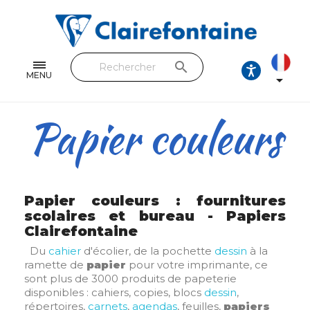
Cahiers & Carnets
Feuilles & Copies
search
Beaux-arts & Dessin
MENU

Correspondance
Papier couleurs
Loisirs créatifs
Papiers cadeaux et emballages
Cuir & trousses
Papier couleurs : fournitures
scolaires et bureau - Papiers
Clairefontaine
RETROUVEZ NOS COLLECTIONS
Du
cahier
d'écolier, de la pochette
dessin
à la
Toutes les collections
ramette de
papier
pour votre imprimante, ce
sont plus de 3000 produits de papeterie
disponibles : cahiers, copies, blocs
dessin
,
répertoires,
carnets
,
agendas
, feuilles,
papiers