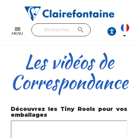
Cahiers & Carnets
Feuilles & Copies
search
Beaux-arts & Dessin
MENU

Correspondance
Les vidéos de
Loisirs créatifs
Correspondance
Papiers cadeaux et emballages
Cuir & trousses
RETROUVEZ NOS COLLECTIONS
Découvrez les Tiny Rools pour vos
emballages
Toutes les collections