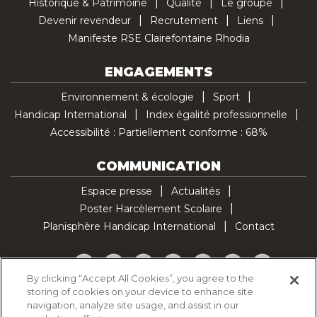
Historique & Patrimoine
Qualité
Le groupe
Devenir revendeur
Recrutement
Liens
Manifeste RSE Clairefontaine Rhodia
ENGAGEMENTS
Environnement & écologie
Sport
Handicap International
Index égalité professionnelle
Accessibilité : Partiellement conforme : 68%
COMMUNICATION
Espace presse
Actualités
Poster Harcèlement Scolaire
Planisphère Handicap International
Contact
Facebook
Twitter
YouTube
Pinterest
Instagram
LinkedIn
TikTok
By clicking “Accept All Cookies”, you agree to the
storing of cookies on your device to enhance site
Politique d'utilisation des cookies
navigation, analyze site usage, and assist in our