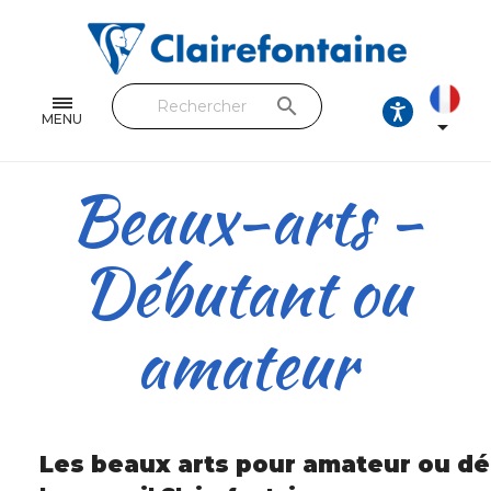
Cahiers & Carnets
Feuilles & Copies
search
Beaux-arts & Dessin
MENU

Correspondance
Beaux-arts -
Loisirs créatifs
Débutant ou
Papiers cadeaux et emballages
Cuir & trousses
amateur
RETROUVEZ NOS COLLECTIONS
Toutes les collections
Les beaux arts pour amateur ou d