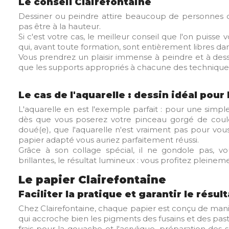
Le conseil Clairefontaine
Dessiner ou peindre attire beaucoup de personnes q
pas être à la hauteur.
Si c'est votre cas, le meilleur conseil que l'on puiss
qui, avant toute formation, sont entièrement libres da
Vous prendrez un plaisir immense à peindre et à dessiner
que les supports appropriés à chacune des technique
Le cas de l'aquarelle : dessin idéal pour
L'aquarelle en est l'exemple parfait : pour une simpl
dès que vous poserez votre pinceau gorgé de coul
doué(e), que l'aquarelle n'est vraiment pas pour vous
papier adapté vous auriez parfaitement réussi.
Grâce à son collage spécial, il ne gondole pas, vo
brillantes, le résultat lumineux : vous profitez pleinem
Le papier Clairefontaine
Faciliter la pratique et garantir le résult
Chez Clairefontaine, chaque papier est conçu de manière 
qui accroche bien les pigments des fusains et des paste
frais pour la gouache et l'acrylique, préparation des s