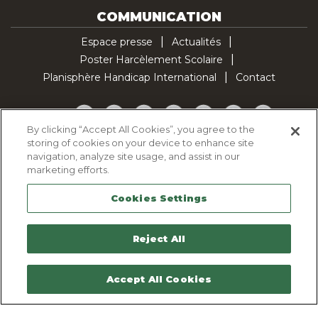
COMMUNICATION
Espace presse
Actualités
Poster Harcèlement Scolaire
Planisphère Handicap International
Contact
Facebook
Twitter
YouTube
Pinterest
Instagram
LinkedIn
TikTok
By clicking “Accept All Cookies”, you agree to the
storing of cookies on your device to enhance site
Politique d'utilisation des cookies
navigation, analyze site usage, and assist in our
Politique de confidentialité
marketing efforts.
Mentions légales
Cookies Settings
Plan du site
Contactez-nous
Reject All
Accept All Cookies