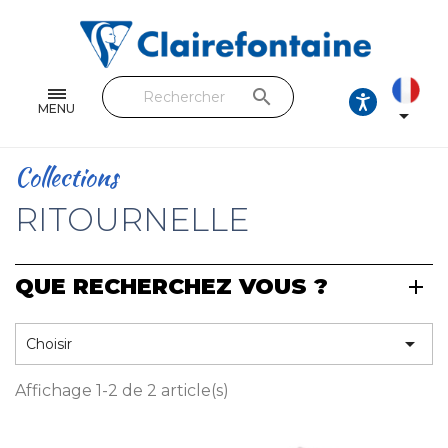
Cahiers & Carnets
Feuilles & Copies
search
Beaux-arts & Dessin
MENU

Correspondance
Collections
Loisirs créatifs
RITOURNELLE
Papiers cadeaux et emballages
QUE RECHERCHEZ VOUS ?
Cuir & trousses
RETROUVEZ NOS COLLECTIONS

Choisir
Toutes les collections
Affichage 1-2 de 2 article(s)