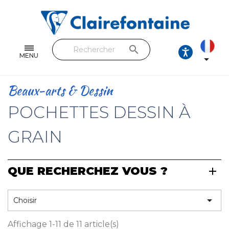
Cahiers & Carnets
Feuilles & Copies
search
Beaux-arts & Dessin
MENU

Correspondance
Beaux-arts & Dessin
Loisirs créatifs
POCHETTES DESSIN À
Papiers cadeaux et emballages
GRAIN
Cuir & trousses
QUE RECHERCHEZ VOUS ?
RETROUVEZ NOS COLLECTIONS
Toutes les collections

Choisir
Affichage 1-11 de 11 article(s)