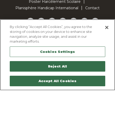
Poster Harcèlement Scolaire
Planisphère Handicap International
Contact
Facebook
Twitter
YouTube
Pinterest
Instagram
LinkedIn
TikTok
By clicking “Accept All Cookies”, you agree to the
storing of cookies on your device to enhance site
Politique d'utilisation des cookies
navigation, analyze site usage, and assist in our
Politique de confidentialité
marketing efforts.
Mentions légales
Cookies Settings
Plan du site
Contactez-nous
Reject All
Accept All Cookies