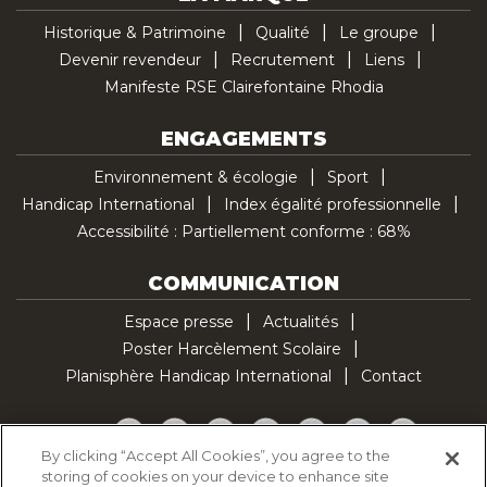
Historique & Patrimoine
Qualité
Le groupe
Devenir revendeur
Recrutement
Liens
Manifeste RSE Clairefontaine Rhodia
ENGAGEMENTS
Environnement & écologie
Sport
Handicap International
Index égalité professionnelle
Accessibilité : Partiellement conforme : 68%
COMMUNICATION
Espace presse
Actualités
Poster Harcèlement Scolaire
Planisphère Handicap International
Contact
Facebook
Twitter
YouTube
Pinterest
Instagram
LinkedIn
TikTok
By clicking “Accept All Cookies”, you agree to the
storing of cookies on your device to enhance site