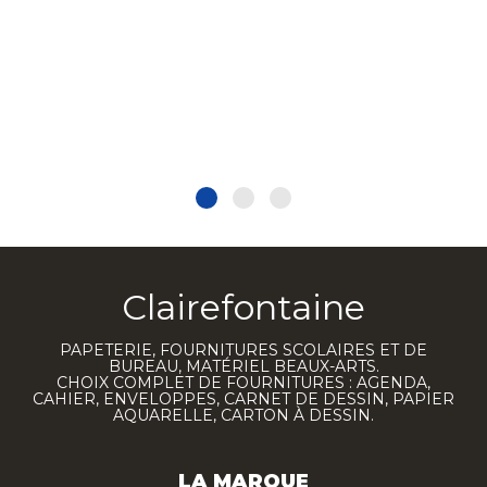
Clairefontaine
PAPETERIE, FOURNITURES SCOLAIRES ET DE
BUREAU, MATÉRIEL BEAUX-ARTS.
CHOIX COMPLET DE FOURNITURES : AGENDA,
CAHIER, ENVELOPPES, CARNET DE DESSIN, PAPIER
AQUARELLE, CARTON À DESSIN.
LA MARQUE