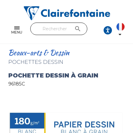
Cahiers & Carnets
Feuilles & Copies
search
Beaux-arts & Dessin
MENU

Correspondance
Beaux-arts & Dessin
Loisirs créatifs
POCHETTES DESSIN
Papiers cadeaux et emballages
POCHETTE DESSIN À GRAIN
96185C
Cuir & trousses
RETROUVEZ NOS COLLECTIONS
Toutes les collections