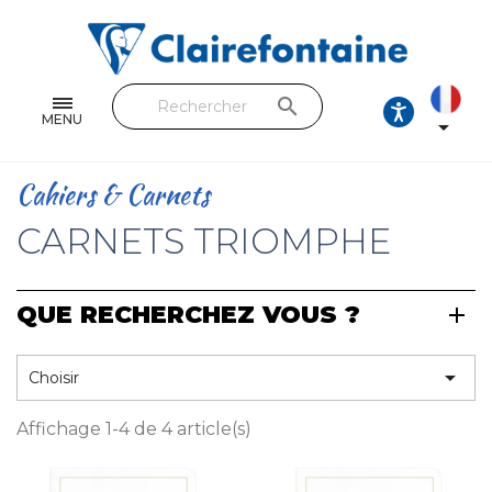
Cahiers & Carnets
Feuilles & Copies
search
Beaux-arts & Dessin
MENU

Correspondance
Cahiers & Carnets
Loisirs créatifs
CARNETS TRIOMPHE
Papiers cadeaux et emballages
QUE RECHERCHEZ VOUS ?
Cuir & trousses
RETROUVEZ NOS COLLECTIONS

Choisir
Toutes les collections
Affichage 1-4 de 4 article(s)