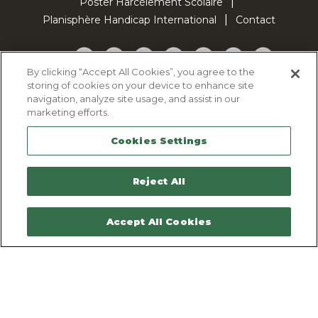
Poster Harcèlement Scolaire
Planisphère Handicap International
Contact
Facebook
Twitter
YouTube
Pinterest
Instagram
LinkedIn
TikTok
By clicking “Accept All Cookies”, you agree to the
storing of cookies on your device to enhance site
Politique d'utilisation des cookies
navigation, analyze site usage, and assist in our
Politique de confidentialité
marketing efforts.
Mentions légales
Cookies Settings
Plan du site
Contactez-nous
Reject All
Accept All Cookies