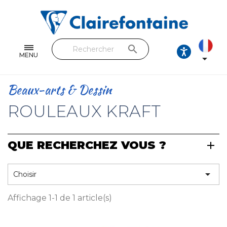
Cahiers & Carnets
Feuilles & Copies
search
Beaux-arts & Dessin
MENU

Correspondance
Beaux-arts & Dessin
Loisirs créatifs
ROULEAUX KRAFT
Papiers cadeaux et emballages
QUE RECHERCHEZ VOUS ?
Cuir & trousses
RETROUVEZ NOS COLLECTIONS

Choisir
Toutes les collections
Affichage 1-1 de 1 article(s)