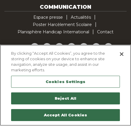
COMMUNICATION
Espace presse
Actualités
Poster Harcèlement Scolaire
Planisphère Handicap International
Contact
Facebook
Twitter
YouTube
Pinterest
Instagram
LinkedIn
TikTok
By clicking “Accept All Cookies”, you agree to the
storing of cookies on your device to enhance site
Politique d'utilisation des cookies
navigation, analyze site usage, and assist in our
Politique de confidentialité
marketing efforts.
Mentions légales
Cookies Settings
Plan du site
Contactez-nous
Reject All
Accept All Cookies