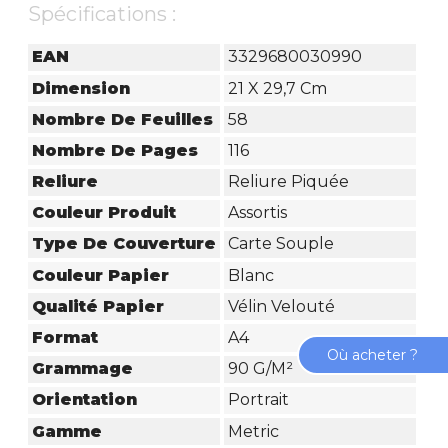
Spécifications :
EAN
3329680030990
Dimension
21 X 29,7 Cm
Nombre De Feuilles
58
Nombre De Pages
116
Reliure
Reliure Piquée
Couleur Produit
Assortis
Type De Couverture
Carte Souple
Couleur Papier
Blanc
Qualité Papier
Vélin Velouté
Format
A4
Où acheter ?
Grammage
90 G/m²
Orientation
Portrait
Gamme
Metric