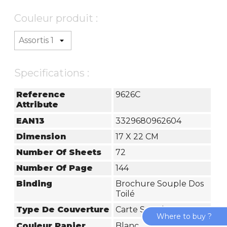
Couleur produit :
Specifications :
Reference
9626C
Attribute
EAN13
3329680962604
Dimension
17 X 22 CM
Number Of Sheets
72
Number Of Page
144
Binding
Brochure Souple Dos
Toilé
Type De Couverture
Carte Souple
Where to buy ?
Couleur Papier
Blanc