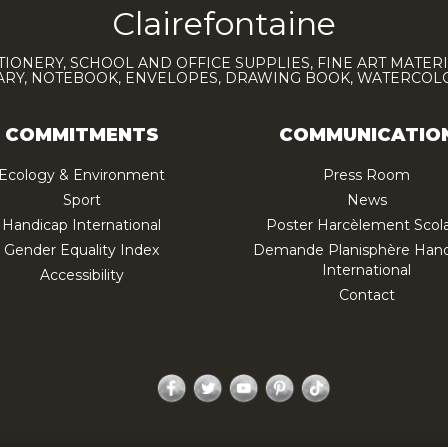
Clairefontaine
TIONERY, SCHOOL AND OFFICE SUPPLIES, FINE ART MATERI
IARY, NOTEBOOK, ENVELOPES, DRAWING BOOK, WATERCO
COMMITMENTS
COMMUNICATIO
Ecology & Environment
Press Room
Sport
News
Handicap International
Poster Harcèlement Scola
Gender Equality Index
Demande Planisphère Hand
International
Accessibility
Contact
Facebook
Twitter
YouTube
Pinterest
TikTok