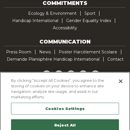
COMMITMENTS
Ecology & Environment
Sport
Handicap International
Gender Equality Index
Accessibility
COMMUNICATION
Press Room
News
Poster Harcèlement Scolaire
Demande Planisphère Handicap International
Contact
Facebook
Twitter
YouTube
Pinterest
TikTok
By clicking “Accept All Cookies”, you agree to the
storing of cookies on your device to enhance site
Cookie Policy
navigation, analyze site usage, and assist in our
Privacy policy
marketing efforts.
Legal Notice
Cookies Settings
Sitemap
Contactez-nous
Reject All