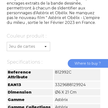
encrages extraits de la bande dessinée,
permettront à chacun de s'identifier aux
personnages d'Astérix et Obélix. Ne manquez
pas le nouveau film " Astérix et Obélix - L'empire
du milieu , sortie le 1er Février 2023 en France.
Couleur produit :
Specifications :
Where to buy ?
Reference
812992C
Attribute
EAN13
3329688129924
Dimension
Ø6 X 21 Cm
Gamme
Astérix
Gamme Collections
Astérix