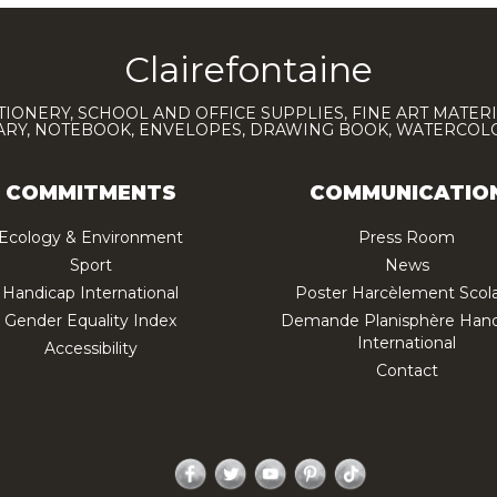
Clairefontaine
TIONERY, SCHOOL AND OFFICE SUPPLIES, FINE ART MATERI
IARY, NOTEBOOK, ENVELOPES, DRAWING BOOK, WATERCO
COMMITMENTS
COMMUNICATIO
Ecology & Environment
Press Room
Sport
News
Handicap International
Poster Harcèlement Scola
Gender Equality Index
Demande Planisphère Hand
International
Accessibility
Contact
Facebook
Twitter
YouTube
Pinterest
TikTok