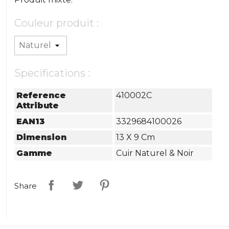
Couleur produit :
Specifications :
Reference
410002C
Attribute
EAN13
3329684100026
Dimension
13 X 9 Cm
Gamme
Cuir Naturel & Noir
Share