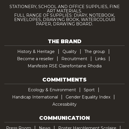
STATIONERY, SCHOOL AND OFFICE SUPPLIES, FINE
ART MATERIALS.
FULL RANGE OF SUPPLIES: DIARY, NOTEBOOK,
ENVELOPES, DRAWING BOOK, WATERCOLOUR
PAPER, DRAWING BOARD.
THE BRAND
History & Heritage
Quality
The group
Become a reseller
Recruitment
Links
Manifeste RSE Clairefontaine Rhodia
COMMITMENTS
Ecology & Environment
Sport
Handicap International
Gender Equality Index
Accessibility
COMMUNICATION
Press Room
News
Poster Harcèlement Scolaire