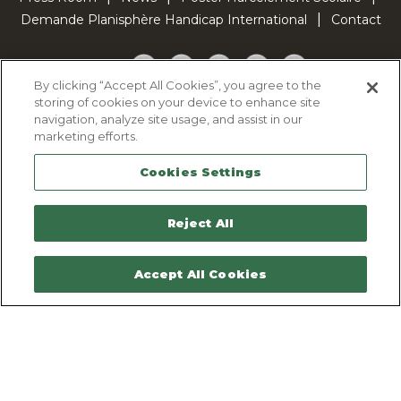
Demande Planisphère Handicap International
Contact
Facebook
Twitter
YouTube
Pinterest
TikTok
By clicking “Accept All Cookies”, you agree to the
storing of cookies on your device to enhance site
Cookie Policy
navigation, analyze site usage, and assist in our
Privacy policy
marketing efforts.
Legal Notice
Cookies Settings
Sitemap
Contactez-nous
Reject All
Accept All Cookies