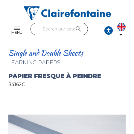
Notebooks and pads
Single and double sheets
search
Fine arts
MENU

Correspondence
Single and Double Sheets
Handicraft
LEARNING PAPERS
Wrapping papers
PAPIER FRESQUE À PEINDRE
34162C
Pencil cases & Leather goods
FIND OUR COLLECTIONS
All the collections